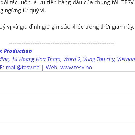
ối tác luôn là ưu tiên hàng đầu của chúng tôi. TESV r
ng ngừng từ quý vị.
ý vị và gia đình giữ gìn sức khỏe trong thời gian này.
----------------------------------------------------------
x Production
ilding, 14 Hoang Hoa Tham, Ward 2, Vung Tau city, Vietna
E: 
mail@tesv.no
 | Web: www.tesv.no