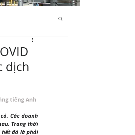
COVID
c dịch
ằng tiếng Anh
có. Các doanh 
u. Trong thời 
hết đó là phải 