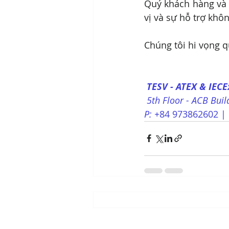
Quý khách hàng và đ
vị và sự hỗ trợ khô
Chúng tôi hi vọng qu
TESV - ATEX & IECE
 5th Floor - ACB Bu
P: +
84 973862602 | 