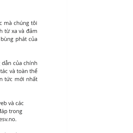
c mà chúng tôi 
h từ xa và đảm 
 bùng phát của 
 dẫn của chính 
ác và toàn thể 
n tức mới nhất 
web và các 
đáp trong 
esv.no.