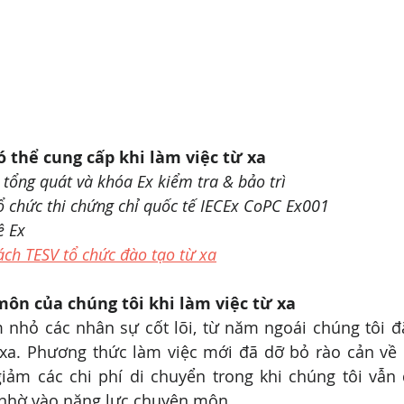
ó thể cung cấp khi làm việc từ xa
 tổng quát và khóa Ex kiểm tra & bảo trì
ổ chức thi chứng chỉ quốc tế IECEx CoPC Ex001
ề Ex
ch TESV tổ chức đào tạo từ xa
ôn của chúng tôi khi làm việc từ xa
m nhỏ các nhân sự cốt lõi, từ năm ngoái chúng tôi đ
xa. Phương thức làm việc mới đã dỡ bỏ rào cản về địa
giảm các chi phí di chuyển trong khi chúng tôi vẫn
 nhờ vào năng lực chuyên môn.