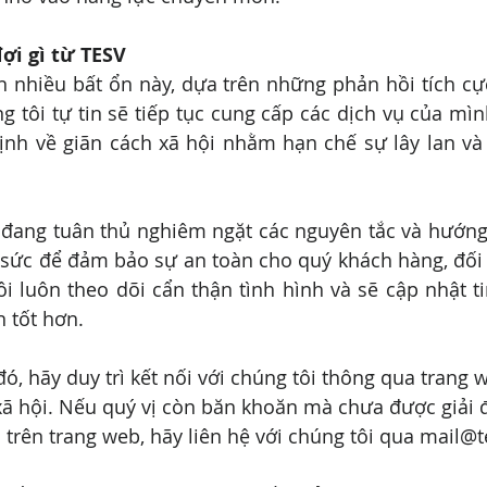
ợi gì từ TESV 
n nhiều bất ổn này, dựa trên những phản hồi tích cự
 tôi tự tin sẽ tiếp tục cung cấp các dịch vụ của mìn
ịnh về giãn cách xã hội nhằm hạn chế sự lây lan và
i đang tuân thủ nghiêm ngặt các nguyên tắc và hướng
sức để đảm bảo sự an toàn cho quý khách hàng, đối t
i luôn theo dõi cẩn thận tình hình và sẽ cập nhật ti
n tốt hơn.
ó, hãy duy trì kết nối với chúng tôi thông qua trang 
xã hội. Nếu quý vị còn băn khoăn mà chưa được giải 
trên trang web, hãy liên hệ với chúng tôi qua mail@t