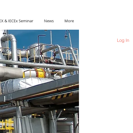
Ho Chi Minh City, Vietnam
EX & IECEx Seminar
News
More
Log In