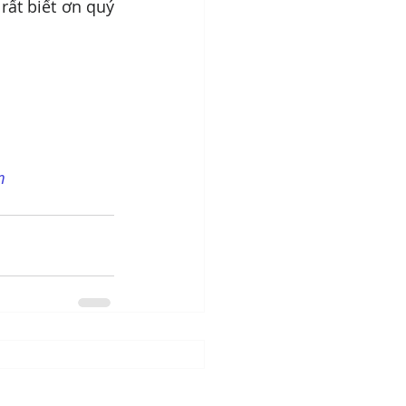
ất biết ơn quý 
m 