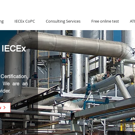
Hotline:
(+84) 90 880 5800
ng
IECEx CoPC
Consulting Services
Free online test
AT
 IECEx
ertification,
. We are an
ider.
w