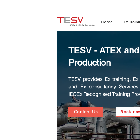
Email:
mail@tesv.no
Home
Ex Traini
TESV - ATEX and
Production
TESV provides Ex training, Ex C
and Ex consultancy Services
IECEx Recognised Training Prov
Contact Us
Book no