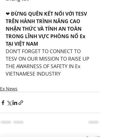
❤ 
ĐỪNG QUÊN KẾT NỐI VỚI TESV 
TRÊN HÀNH TRÌNH NÂNG CAO 
NHẬN THỨC VÀ TÍNH AN TOÀN 
TRONG LĨNH VỰC PHÒNG NỔ Ex 
TẠI VIỆT NAM
DON’T FORGET TO CONNECT TO 
TESV ON OUR MISSION TO RAISE UP 
THE AWARNESS OF SAFETY IN Ex 
VIETNAMESE INDUSTRY
Ex News
Recent Posts
See All