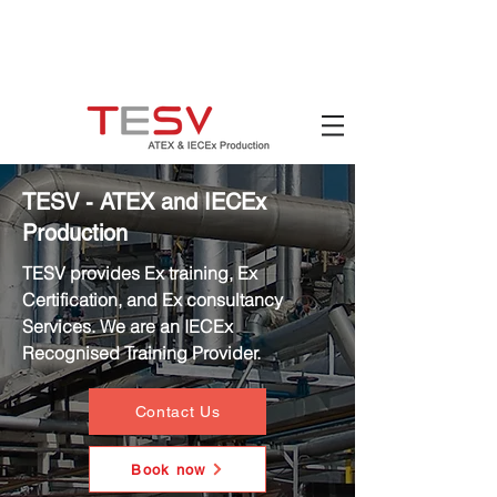
Hotline:
(+84)
90 880 5800
Email:
mail@tesv.no
Ho Chi Minh City,
Vietnam
TESV - ATEX and IECEx
Production
TESV provides Ex training, Ex
Certification, and Ex consultancy
Services. We are an IECEx
Recognised Training Provider.
Contact Us
Book now