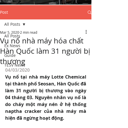
Post
All Posts
Mar 5, 2020
2 min read
All Posts
Vụ nổ nhà máy hóa chất
Ex News
Hàn Quốc làm 31 người bị
Guide
thương
TESV News
04/03/2020
Vụ nổ tại nhà máy Lotte Chemical 
tại thành phố Seosan, Hàn Quốc đã 
làm 31 người bị thương vào ngày 
04 tháng 03. Nguyên nhân vụ nổ là 
do cháy một máy nén ở hệ thống 
naptha cracker của nhà máy mà 
hiện đã ngừng hoạt động.