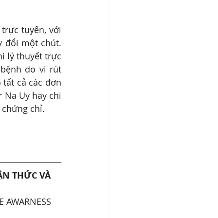
trực tuyến, với 
 đổi một chút. 
 lý thuyết trực 
bệnh do vi rút 
tất cả các đơn 
 Na Uy hay chi 
 chứng chỉ.
ẬN THỨC VÀ 
E AWARNESS 