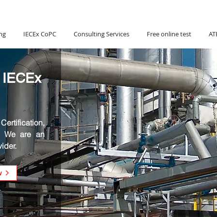
Hotline:
(+84) 90 880 5800
ng
IECEx CoPC
Consulting Services
Free online test
AT
 IECEx
ertification,
. We are an
ider.
w