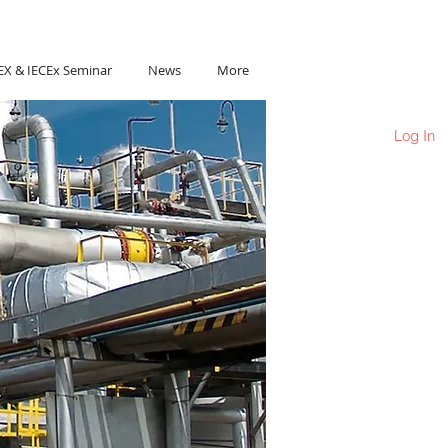
Ho Chi Minh City, Vietnam
EX & IECEx Seminar
News
More
Log In