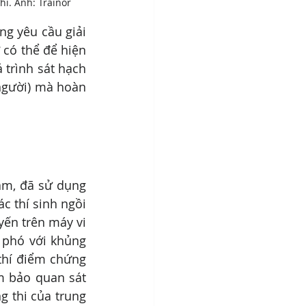
hi. Ảnh: Trainor
ng yêu cầu giải 
có thể để hiện 
trình sát hạch 
người) mà hoàn 
am, đã sử dụng 
c thí sinh ngồi 
ến trên máy vi 
 phó với khủng 
thí điểm chứng 
m bảo quan sát 
g thi của trung 