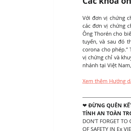
Các khóa ôn
Với đơn vị chứng chỉ
các đơn vị chứng ch
Ông Thorén cho biết:
tuyến, và sau đó t
corona cho phép.” T
vị chứng chỉ và khu
nhánh tại Việt Nam,
Xem thêm Hướng dẫ
❤ 
ĐỪNG QUÊN KẾT
TÍNH AN TOÀN TR
DON’T FORGET TO 
OF SAFETY IN Ex V