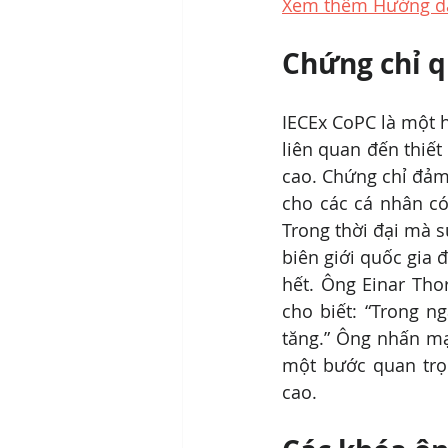
Xem thêm Hướng dẫ
Chứng chỉ q
IECEx CoPC là một 
liên quan đến thiết
cao. Chứng chỉ đảm
cho các cá nhân có
Trong thời đại mà s
biên giới quốc gia 
hết. Ông Einar Tho
cho biết: “Trong n
tăng.” Ông nhấn mạ
một bước quan trọ
cao.