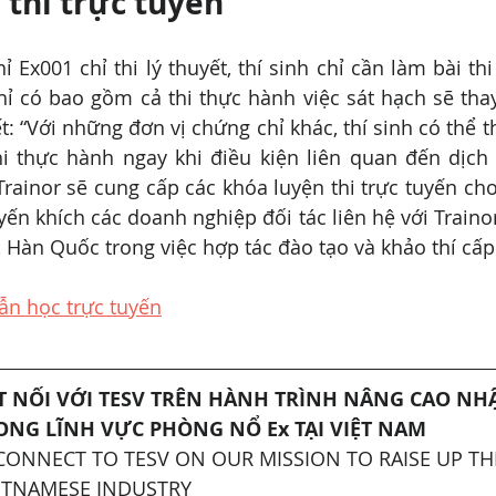
 thi trực tuyến
 Ex001 chỉ thi lý thuyết, thí sinh chỉ cần làm bài thi 
ỉ có bao gồm cả thi thực hành việc sát hạch sẽ thay
 “Với những đơn vị chứng chỉ khác, thí sinh có thể thi
hi thực hành ngay khi điều kiện liên quan đến dịch 
rainor sẽ cung cấp các khóa luyện thi trực tuyến cho 
yến khích các doanh nghiệp đối tác liên hệ với Trainor
 Hàn Quốc trong việc hợp tác đào tạo và khảo thí cấp
n học trực tuyến
 NỐI VỚI TESV TRÊN HÀNH TRÌNH NÂNG CAO NH
ONG LĨNH VỰC PHÒNG NỔ Ex TẠI VIỆT NAM
CONNECT TO TESV ON OUR MISSION TO RAISE UP TH
IETNAMESE INDUSTRY