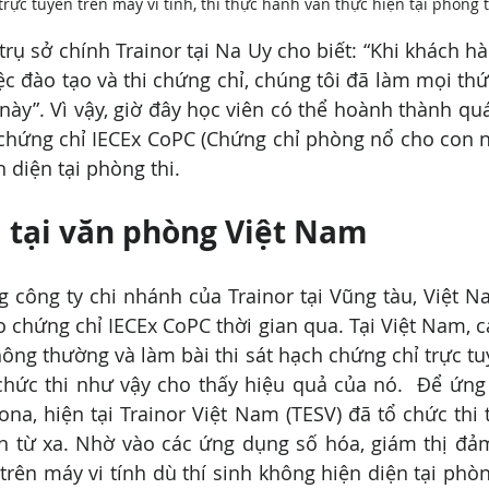
 trực tuyến trên máy vi tính, thi thực hành vẫn thực hiện tại phòng t
trụ sở chính Trainor tại Na Uy cho biết: “Khi khách hà
c đào tạo và thi chứng chỉ, chúng tôi đã làm mọi thứ 
này”. Vì vậy, giờ đây học viên có thể hoành thành quá 
 chứng chỉ IECEx CoPC (Chứng chỉ phòng nổ cho con 
 diện tại phòng thi.
 tại văn phòng Việt Nam
 công ty chi nhánh của Trainor tại Vũng tàu, Việt N
o chứng chỉ IECEx CoPC thời gian qua. Tại Việt Nam, cá
hông thường và làm bài thi sát hạch chứng chỉ trực tuy
 chức thi như vậy cho thấy hiệu quả của nó.  Để ứng
ona, hiện tại Trainor Việt Nam (TESV) đã tổ chức thi 
ến từ xa. Nhờ vào các ứng dụng số hóa, giám thị đả
 trên máy vi tính dù thí sinh không hiện diện tại phòn