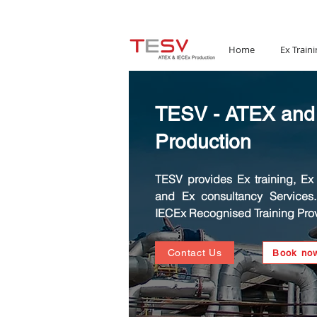
Email:
mail@tesv.no
Home
Ex Traini
TESV - ATEX and
Production
TESV provides Ex training, Ex C
and Ex consultancy Services
IECEx Recognised Training Prov
Contact Us
Book no